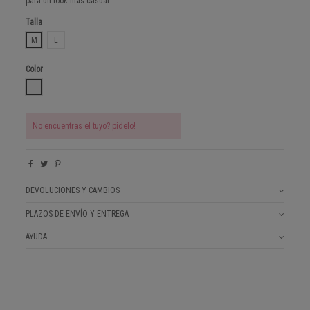
para un look más casual.
Talla
M
L
Color
PLAIN WHITE
No encuentras el tuyo? pídelo!
DEVOLUCIONES Y CAMBIOS
PLAZOS DE ENVÍO Y ENTREGA
AYUDA