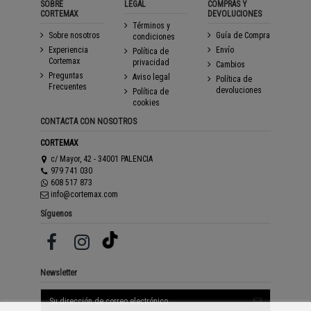
SOBRE
LEGAL
COMPRAS Y
CORTEMAX
DEVOLUCIONES
Términos y
Sobre nosotros
Guía de Compra
condiciones
Experiencia
Envío
Política de
Cortemax
privacidad
Cambios
Preguntas
Aviso legal
Política de
Frecuentes
devoluciones
Política de
cookies
CONTACTA CON NOSOTROS
CORTEMAX
c/ Mayor, 42 - 34001 PALENCIA
979 741 030
608 517 873
info@cortemax.com
Síguenos
Newsletter