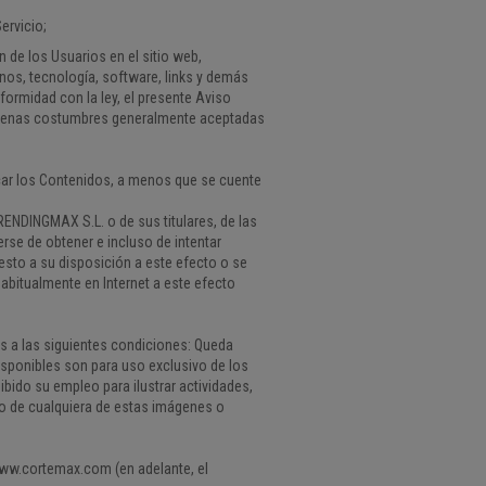
ervicio;
 de los Usuarios en el sitio web,
onos, tecnología, software, links y demás
ormidad con la ley, el presente Aviso
 buenas costumbres generalmente aceptadas
ficar los Contenidos, a menos que se cuente
TRENDINGMAX S.L. o de sus titulares, de las
rse de obtener e incluso de intentar
sto a su disposición a este efecto o se
abitualmente en Internet a este efecto
s a las siguientes condiciones: Queda
disponibles son para uso exclusivo de los
bido su empleo para ilustrar actividades,
o de cualquiera de estas imágenes o
www.cortemax.com (en adelante, el