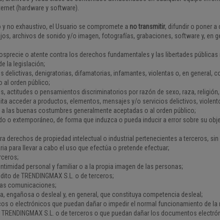
ternet (hardware y software).
ivo y no exhaustivo, el Usuario se compromete a
no transmitir
, difundir o poner 
jos, archivos de sonido y/o imagen, fotografías, grabaciones, software y, en g
osprecie o atente contra los derechos fundamentales y las libertades públicas
de la legislación;
delictivas, denigratorias, difamatorias, infamantes, violentas o, en general, con
 al orden público;
s, actitudes o pensamientos discriminatorios por razón de sexo, raza, religión
ita acceder a productos, elementos, mensajes y/o servicios delictivos, violent
al y a las buenas costumbres generalmente aceptadas o al orden público;
do o extemporáneo, de forma que induzca o pueda inducir a error sobre su obj
a derechos de propiedad intelectual o industrial pertenecientes a terceros, si
aria para llevar a cabo el uso que efectúa o pretende efectuar;
erceros;
 intimidad personal y familiar o a la propia imagen de las personas;
dito de TRENDINGMAX S.L. o de terceros;
e las comunicaciones;
cita, engañosa o desleal y, en general, que constituya competencia desleal;
icos o electrónicos que puedan dañar o impedir el normal funcionamiento de la 
e TRENDINGMAX S.L. o de terceros o que puedan dañar los documentos electró