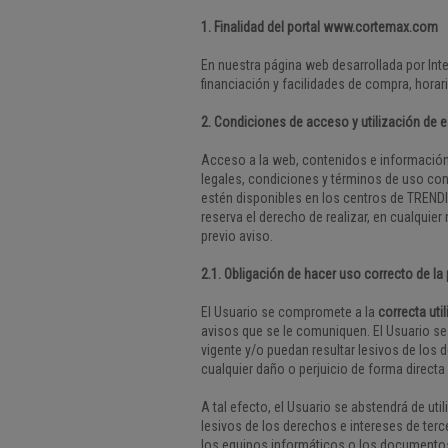
1. Finalidad del portal www.cortemax.com
En nuestra página web desarrollada por Int
financiación y facilidades de compra, horar
2. Condiciones de acceso y utilización de e
Acceso a la web, contenidos e información.
legales, condiciones y términos de uso co
estén disponibles en los centros de TREND
reserva el derecho de realizar, en cualqu
previo aviso.
2.1. Obligación de hacer uso correcto de la
El Usuario se compromete a la
correcta uti
avisos que se le comuniquen. El Usuario se o
vigente y/o puedan resultar lesivos de lo
cualquier daño o perjuicio de forma directa 
A tal efecto, el Usuario se abstendrá de uti
lesivos de los derechos e intereses de terce
los equipos informáticos o los documentos