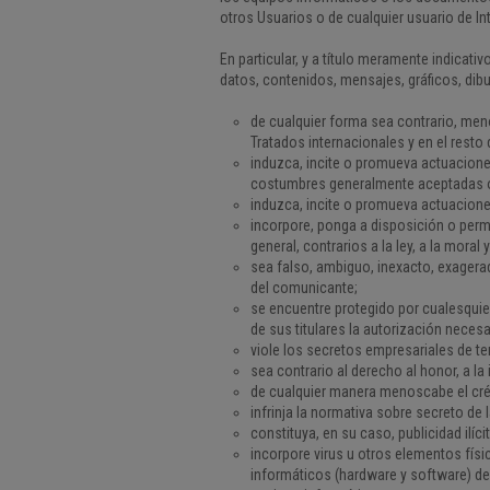
otros Usuarios o de cualquier usuario de In
En particular, y a título meramente indicat
datos, contenidos, mensajes, gráficos, dibu
de cualquier forma sea contrario, men
Tratados internacionales y en el resto 
induzca, incite o promueva actuaciones 
costumbres generalmente aceptadas o
induzca, incite o promueva actuacione
incorpore, ponga a disposición o perm
general, contrarios a la ley, a la mor
sea falso, ambiguo, inexacto, exagera
del comunicante;
se encuentre protegido por cualesquier
de sus titulares la autorización neces
viole los secretos empresariales de t
sea contrario al derecho al honor, a la
de cualquier manera menoscabe el cré
infrinja la normativa sobre secreto d
constituya, en su caso, publicidad ilí
incorpore virus u otros elementos fís
informáticos (hardware y software) d