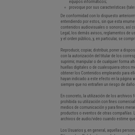
equipos informáticos;
provoque por sus características (tale
De conformidad con lo dispuesto anteriorme
entendiendo por estos, sin que esta enumera
contenidos audiovisuales o sonoros, así co
Legal, los demás avisos, reglamentos de 
y el orden público, y, en particular, se com
Reproducir, copiar, distribuir, poner a di
con la autorización del titular de los corr
suprimir, manipular o de cualquier forma al
huellas digitales o de cualesquiera otros 
obtener los Contenidos empleando para ell
hayan indicado a este efecto en la página 
siempre que no entrañen un riesgo de daño o
En concreto, la utilización de los archivo
prohibida su utilización con fines comercia
medios de comunicación y para fines merame
productos o eventos de otras compañías. L
archivos de audio/video cuando estime que
Los Usuarios y, en general, aquellas perso