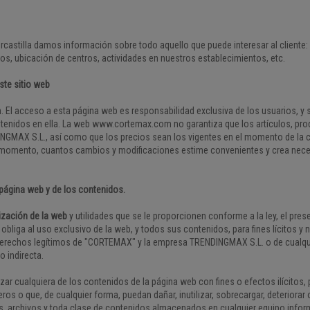
ercastilla damos información sobre todo aquello que puede interesar al cliente
ios, ubicación de centros, actividades en nuestros establecimientos, etc.
ste sitio web
 El acceso a esta página web es responsabilidad exclusiva de los usuarios, y
ntenidos en ella. La web www.cortemax.com no garantiza que los artículos, pro
INGMAX S.L., así como que los precios sean los vigentes en el momento de la 
ier momento, cuantos cambios y modificaciones estime convenientes y crea nece
 página web y de los contenidos.
lización de la web
y utilidades que se le proporcionen conforme a la ley, el prese
bliga al uso exclusivo de la web, y todos sus contenidos, para fines lícitos y no
s derechos legítimos de "CORTEMAX" y la empresa TRENDINGMAX S.L. o de cualqu
o indirecta.
lizar cualquiera de los contenidos de la página web con fines o efectos ilícitos,
ros o que, de cualquier forma, puedan dañar, inutilizar, sobrecargar, deteriorar 
, archivos y toda clase de contenidos almacenados en cualquier equipo infor