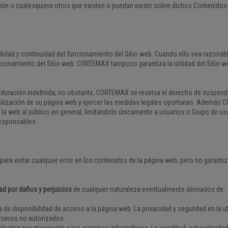
ión o cualesquiera otros que existen o puedan existir sobre dichos Contenidos
ilidad y continuidad del funcionamiento del Sitio web. Cuando ello sea razona
cionamiento del Sitio web. CORTEMAX tampoco garantiza la utilidad del Sitio we
duración indefinida; no obstante, CORTEMAX se reserva el derecho de suspender
utilización de su página web y ejercer las medidas legales oportunas. Además
 la web al público en general, limitándolo únicamente a usuarios o Grupo de us
responsables.
a evitar cualquier error en los contenidos de la página web, pero no garantiza
ad por daños y perjuicios
de cualquier naturaleza eventualmente derivados de:
a de disponibilidad de acceso a la página web. La privacidad y seguridad en la ut
rceros no autorizados.
fecten negativamente a los sistemas informáticos. La exactitud, exhaustividad