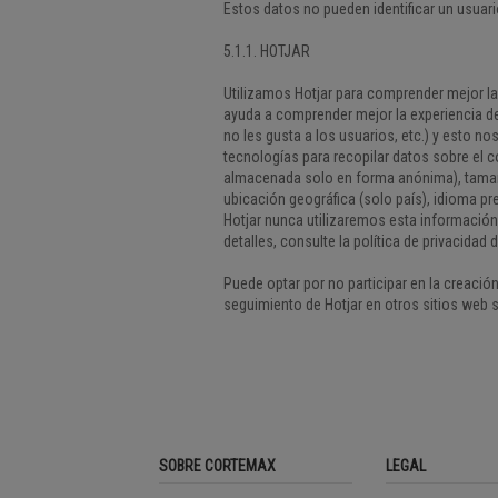
Estos datos no pueden identificar un usuar
5.1.1. HOTJAR
Utilizamos Hotjar para comprender mejor la
ayuda a comprender mejor la experiencia de
no les gusta a los usuarios, etc.) y esto n
tecnologías para recopilar datos sobre el c
almacenada solo en forma anónima), tamaño d
ubicación geográfica (solo país), idioma pr
Hotjar nunca utilizaremos esta información 
detalles, consulte la política de privacidad 
Puede optar por no participar en la creació
seguimiento de Hotjar en otros sitios web 
SOBRE CORTEMAX
LEGAL