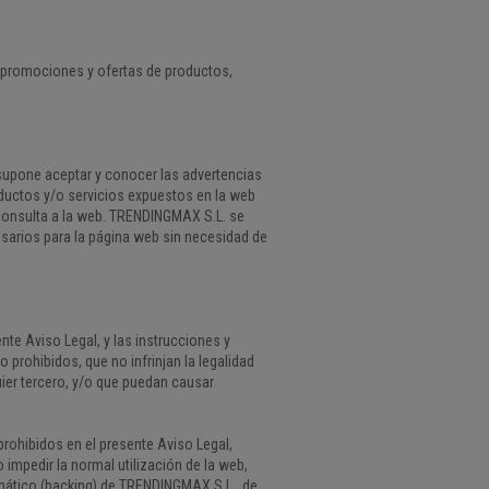
: promociones y ofertas de productos,
 supone aceptar y conocer las advertencias
ductos y/o servicios expuestos en la web
consulta a la web. TRENDINGMAX S.L. se
sarios para la página web sin necesidad de
nte Aviso Legal, y las instrucciones y
 prohibidos, que no infrinjan la legalidad
ier tercero, y/o que puedan causar
 prohibidos en el presente Aviso Legal,
o impedir la normal utilización de la web,
mático (hacking) de TRENDINGMAX S.L., de