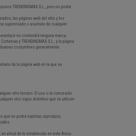
 autorice TRENDINGMAX S.L., pero no podrá
ados, las páginas web del sitio y los
 ha supervisado o asumido de cualquier
iperenlace no contendrá ninguna marca,
a Cortemax y TRENDINGMAX S.L.; y la página
las buenas costumbres generalmente
etario de la página web en la que se
quier otro tercero. El uso o la concesión
uier otro signo distintivo que se utilicen
o que no podrá explotar, reproducir,
ciales.
en virtud de lo establecido en este Aviso