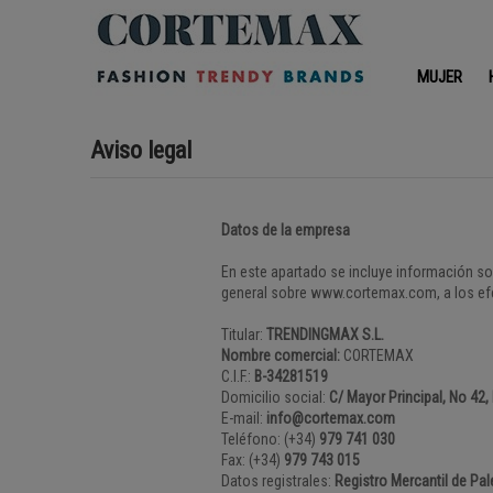
MUJER
Aviso legal
Datos de la empresa
En este apartado se incluye información so
general sobre www.cortemax.com, a los efec
Titular:
TRENDINGMAX S.L.
Nombre comercial:
CORTEMAX
C.I.F.:
B-34281519
Domicilio social:
C/ Mayor Principal, No 42
E-mail:
info@cortemax.com
Teléfono: (+34)
979 741 030
Fax: (+34)
979 743 015
Datos registrales:
Registro Mercantil de Pale