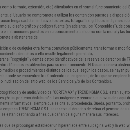
s como formato, extensión, etc.) dificultades en el normal funcionamiento del S
nte, el Usuario se compromete a utilizar los contenidos puestos a disposición
ción tenga carácter limitativo, los textos, fotografías, gráficos, imágenes, ic
mo su diseño gráfico y códigos fuente (en adelante, los "Contenidos"), de conf
uso e instrucciones puestos en su conocimiento, así como con la moral y las
promete a abstenerse de:
sposición o de cualquier otra forma comunicar públicamente, transformar o modi
espondientes derechos o ello resulte legalmente permitido;
terar el "copyright" y demás datos identificativos de la reserva de derechos de 
medios técnicos establecidos para su reconocimiento. El Usuario deberá abstene
o medios o procedimientos distintos de los que, según los casos, se hayan pue
web donde se encuentren los Contenidos o, en general, de los que se empleen h
 inutilización del sitio web, de los Servicios y/o de los Contenidos.
s fotográficos y de audio/video de “CORTEMAX” y TRENDINGMAX S.L. están sujeto
les y/o su posterior distribución. Las imágenes y recursos audiovisuales aquí 
nte informativos, siempre que se cite su procedencia. Queda, por tanto, prohi
a empresa TRENDINGMAX S.L. se reserva el derecho de retirar el permiso de us
 se están destinando a fines que dañan de alguna manera sus intereses.
nas que se propongan establecer un hiperenlace entre su página web y la web 