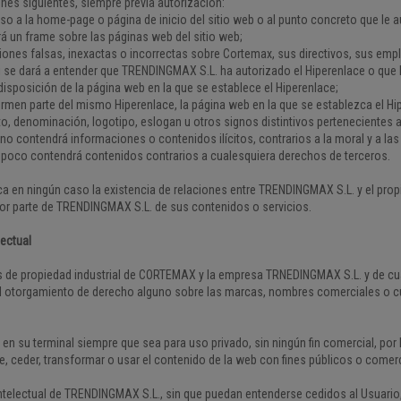
nes siguientes, siempre previa autorización:
eso a la home-page o página de inicio del sitio web o al punto concreto que le
rá un frame sobre las páginas web del sitio web;
iones falsas, inexactas o incorrectas sobre Cortemax, sus directivos, sus emple
ni se dará a entender que TRENDINGMAX S.L. ha autorizado el Hiperenlace o que
isposición de la página web en la que se establece el Hiperenlace;
rmen parte del mismo Hiperenlace, la página web en la que se establezca el H
o, denominación, logotipo, eslogan u otros signos distintivos pertenecientes 
 no contendrá informaciones o contenidos ilícitos, contrarios a la moral y a 
mpoco contendrá contenidos contrarios a cualesquiera derechos de terceros.
ca en ningún caso la existencia de relaciones entre TRENDINGMAX S.L. y el propi
por parte de TRENDINGMAX S.L. de sus contenidos o servicios.
lectual
os de propiedad industrial de CORTEMAX y la empresa TRNEDINGMAX S.L. y de cual
 otorgamiento de derecho alguno sobre las marcas, nombres comerciales o cualq
en su terminal siempre que sea para uso privado, sin ningún fin comercial, por l
te, ceder, transformar o usar el contenido de la web con fines públicos o comer
electual de TRENDINGMAX S.L., sin que puedan entenderse cedidos al Usuario, 