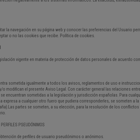
itar la navegación en su página web y conocer las preferencias del Usuario pe
eptar o no las cookies que recibe.
Política de cookies.
l
gislación vigente en materia de protección de datos personales de acuerdo con
entra sometida igualmente a todos los avisos, reglamentos de uso e instrucci
o modifican el presente Aviso Legal. Con carácter general las relaciones ent
 se encuentran sometidas a la legislación y jurisdicción españolas. Para cualqu
a expresa a cualquier otro fuero que pudiera corresponderles, se someten a la
ña).Las partes se someten, a su elección, para la resolución de los conflictos 
rio.
/ PERFILES PSEUDÓNIMOS
 obtención de perfiles de usuario pseudónimos o anónimos.