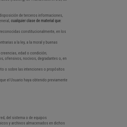
a disposición de terceros informaciones,
eneral,
cualquier clase de material que
:
 reconocidas constitucionalmente, en los
trarias a la ley, a la moral y buenas
, creencias, edad o condición;
os, ofensivos, nocivos, degradantes o, en
eto o sobre las intenciones o propósitos
n que el Usuario haya obtenido previamente
red, del sistema o de equipos
nicos y archivos almacenados en dichos