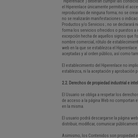
"Hiperenlace") deberán cumplir las condicio
el Hiperenlace únicamente permitirá el acc
reproducirlas de ninguna forma; no se crea
no se realizarán manifestaciones o indicac
Productos y/o Servicios ; no se declarará 
forma los servicios ofrecidos o puestos a d
excepción hecha de aquellos signos que fo
nombre comercial, rótulo de establecimient
web en la que se establezca el Hiperenlace
aceptadas y al orden público, así como ta
El establecimiento del Hiperenlace no impli
establezca, ni la aceptación y aprobación 
2.2. Derechos de propiedad industrial e inte
El Usuario se obliga a respetar los derech
de acceso a la página Web no comportan el
en la misma.
El usuario podrá descargarse la página web 
distribuir, modificar, comunicar públicamen
Asimismo, los Contenidos son propiedad int