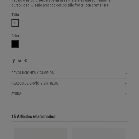
trabajo o estudio. Refuerzos en base y laterales que aumentan la
durabilidad. Diseño práctico con bolsillo frontal con cremallera.
Talla
U
Color
GREEN BLACKLIST
DEVOLUCIONES Y CAMBIOS
PLAZOS DE ENVÍO Y ENTREGA
AYUDA
15 Artículos relacionados: