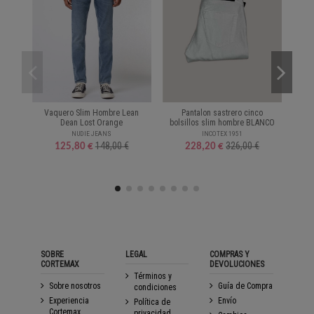
Vaquero Slim Hombre Lean
Pantalon sastrero cinco
Dean Lost Orange
bolsillos slim hombre BLANCO
Lo
NUDIE JEANS
INCOTEX 1951
148,00 €
326,00 €
125,80 €
228,20 €
SOBRE
LEGAL
COMPRAS Y
CORTEMAX
DEVOLUCIONES
Términos y
Sobre nosotros
Guía de Compra
condiciones
Experiencia
Envío
Política de
Cortemax
privacidad