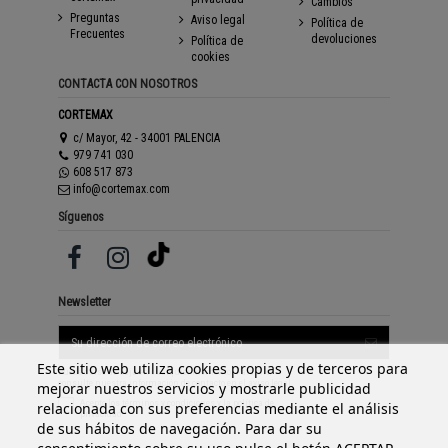
Cambios
Preguntas
Aviso legal
Política de
Frecuentes
devoluciones
Política de
cookies
CONTACTA CON NOSOTROS
CORTEMAX
c/ Mayor, 42 - 34001 PALENCIA
979 741 030
608 517 873
info@cortemax.com
Síguenos
Newsletter
Este sitio web utiliza cookies propias y de terceros para
Puede darse de baja en cualquier momento. Para ello,
consulte nuestra información de contacto en el aviso legal.
mejorar nuestros servicios y mostrarle publicidad
Acepto los
términos y condiciones
y la
política de
relacionada con sus preferencias mediante el análisis
privacidad
de sus hábitos de navegación. Para dar su