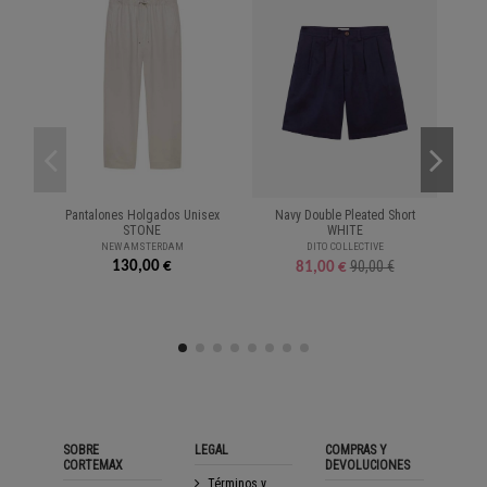
Pantalones Holgados Unisex
Navy Double Pleated Short
Pa
STONE
WHITE
NEW AMSTERDAM
DITO COLLECTIVE
130,00 €
90,00 €
81,00 €
SOBRE
LEGAL
COMPRAS Y
CORTEMAX
DEVOLUCIONES
Términos y