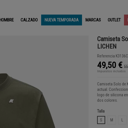
HOMBRE
CALZADO
NUEVA TEMPORADA
MARCAS
OUTLET
Camiseta So
LICHEN
Referencia
K3136C
49,50 €
55
Impuestos incluidos
Camiseta Solo de K
actual. Confeccion
logo de silicona e
dos colores.
Talla
S
M
L