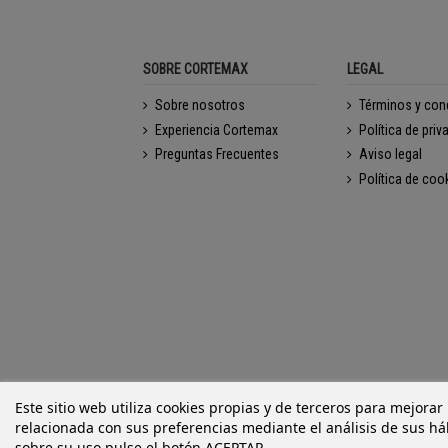
SOBRE CORTEMAX
LEGAL
Sobre nosotros
Términos y con
Experiencia Cortemax
Política de priv
Preguntas Frecuentes
Aviso legal
Política de coo
Este sitio web utiliza cookies propias y de terceros para mejorar
relacionada con sus preferencias mediante el análisis de sus h
sobre su uso pulse el botón ACEPTAR.