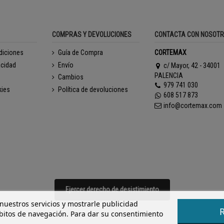
COMPRAS Y DEVOLUCIONES
CONTACTA CON NOSOT
diciones
Guía de Compra
CORTEMAX
acidad
Envío
c/ Mayor, 42 - 34001
PALENCIA
Cambios
979 741 030
kies
Política de devoluciones
608 517 873
info@cortemax.com
Ejercer derecho de desistimiento
 nuestros servicios y mostrarle publicidad
ábitos de navegación. Para dar su consentimiento