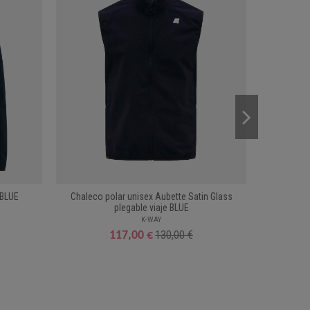
 BLUE
Chaleco polar unisex Aubette Satin Glass
Polo Dev
plegable viaje BLUE
K-WAY
130,00 €
117,00 €