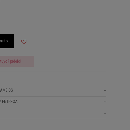
arrito
tuyo? pídelo!
CAMBIOS
Y ENTREGA