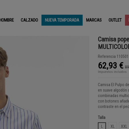
HOMBRE
CALZADO
NUEVA TEMPORADA
MARCAS
OUTLET
Camisa pope
MULTICOLO
Referencia
110501
62,93 €
89
Impuestos incluidos
Camisa El Pulpo de
en suave algodón o
combinadas multicol
con botones añaden
contraste en el pec
Talla
L
XL
XXL