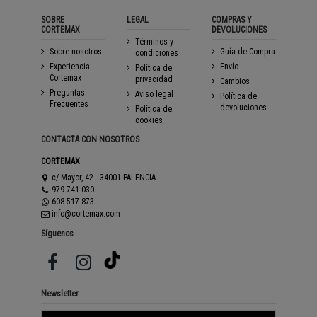
SOBRE
LEGAL
COMPRAS Y
CORTEMAX
DEVOLUCIONES
Términos y
Sobre nosotros
Guía de Compra
condiciones
Experiencia
Envío
Política de
Cortemax
privacidad
Cambios
Preguntas
Aviso legal
Política de
Frecuentes
devoluciones
Política de
cookies
CONTACTA CON NOSOTROS
CORTEMAX
c/ Mayor, 42 - 34001 PALENCIA
979 741 030
608 517 873
info@cortemax.com
Síguenos
Newsletter