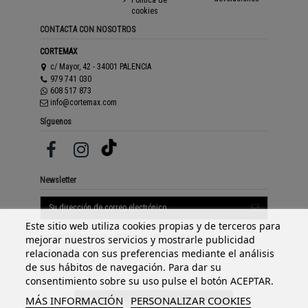
Política de
cookies
CONTACTA CON NOSOTROS
CORTEMAX
c/ Mayor, 42 - 34001 PALENCIA
979 741 030
608 517 873
info@cortemax.com
Síguenos
Newsletter
Este sitio web utiliza cookies propias y de terceros para
Puede darse de baja en cualquier momento. Para ello,
consulte nuestra información de contacto en el aviso legal.
mejorar nuestros servicios y mostrarle publicidad
Acepto los
términos y condiciones
y la
política de
relacionada con sus preferencias mediante el análisis
privacidad
de sus hábitos de navegación. Para dar su
consentimiento sobre su uso pulse el botón ACEPTAR.
MÁS INFORMACIÓN
PERSONALIZAR COOKIES
Ejercer derecho de desistimiento