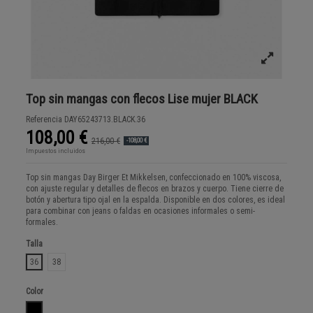
Top sin mangas con flecos Lise mujer BLACK
Referencia
DAY65243713.BLACK.36
108,00 €
216,00 €
-108,00 €
Impuestos incluidos
Top sin mangas Day Birger Et Mikkelsen, confeccionado en 100% viscosa,
con ajuste regular y detalles de flecos en brazos y cuerpo. Tiene cierre de
botón y abertura tipo ojal en la espalda. Disponible en dos colores, es ideal
para combinar con jeans o faldas en ocasiones informales o semi-
formales.
Talla
36
38
Color
BLACK