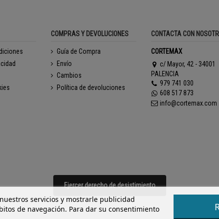
COMPRAS Y DEVOLUCIONES
CONTACTA CON NOSOT
diciones
Guía de Compra
CORTEMAX
acidad
Envío
c/ Mayor, 42 - 34001
PALENCIA
Cambios
979 741 030
kies
Política de devoluciones
608 517 873
info@cortemax.com
Ejercer derecho de desistimiento
 nuestros servicios y mostrarle publicidad
ábitos de navegación. Para dar su consentimiento