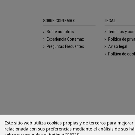
SOBRE CORTEMAX
LEGAL
Sobre nosotros
Términos y con
Experiencia Cortemax
Política de priv
Preguntas Frecuentes
Aviso legal
Política de coo
Este sitio web utiliza cookies propias y de terceros para mejorar
relacionada con sus preferencias mediante el análisis de sus h
sobre su uso pulse el botón ACEPTAR.