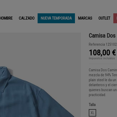
HOMBRE
CALZADO
NUEVA TEMPORADA
MARCAS
OUTLET
Camisa Dos
Referencia
125102
108,00 €
Impuestos incluidos
Camisa Dos Camin
mezcla de 94% Tenc
plain steel le da 
delanteros y el cie
quienes buscan una
practicidad.
Talla
XL