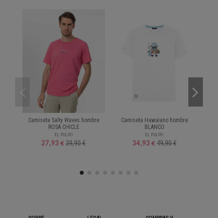
Camiseta Salty Waves hombre
Camiseta Hawaiano hombre
T-s
ROSA CHICLE
BLANCO
EL PULPO
EL PULPO
39,90 €
49,90 €
27,93 €
34,93 €