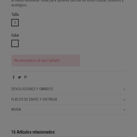
el medio ambiente. Ideal para quienes buscan un estilo casual, moderno y
ecológico.
Talla
S
Color
WHITE
No encuentras el tuyo? pídelo!
DEVOLUCIONES Y CAMBIOS
PLAZOS DE ENVÍO Y ENTREGA
AYUDA
16 Artículos relacionados: