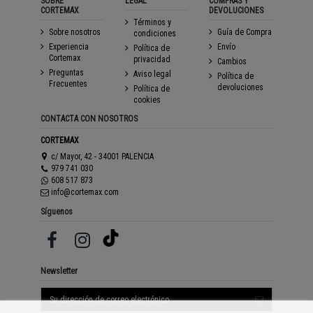
SOBRE
LEGAL
COMPRAS Y
CORTEMAX
DEVOLUCIONES
Términos y
Sobre nosotros
Guía de Compra
condiciones
Experiencia
Envío
Política de
Cortemax
privacidad
Cambios
Preguntas
Aviso legal
Política de
Frecuentes
devoluciones
Política de
cookies
CONTACTA CON NOSOTROS
CORTEMAX
c/ Mayor, 42 - 34001 PALENCIA
979 741 030
608 517 873
info@cortemax.com
Síguenos
Newsletter