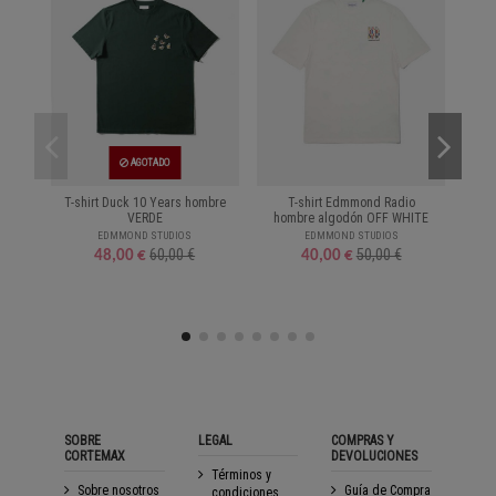
AGOTADO
T-shirt Duck 10 Years hombre
T-shirt Edmmond Radio
Su
VERDE
hombre algodón OFF WHITE
Zi
EDMMOND STUDIOS
EDMMOND STUDIOS
60,00 €
50,00 €
48,00 €
40,00 €
SOBRE
LEGAL
COMPRAS Y
CORTEMAX
DEVOLUCIONES
Términos y
Sobre nosotros
Guía de Compra
condiciones