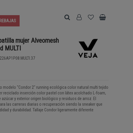
REBAJAS
atilla mujer Alveomesh
nd MULTI
226AP1P08.MULTI.37
vo modelo "Condor 2" running ecológica color natural multi tejido
r reciclado inserción color pastel con látex acolchado L-foam,
 azúcar y exterior origen biológico y residuos de arroz. El
ara las carreras diarias o recuperación siendo la sneaker que
dad y durabilidad. Tallaje Condor ligeramente diferente