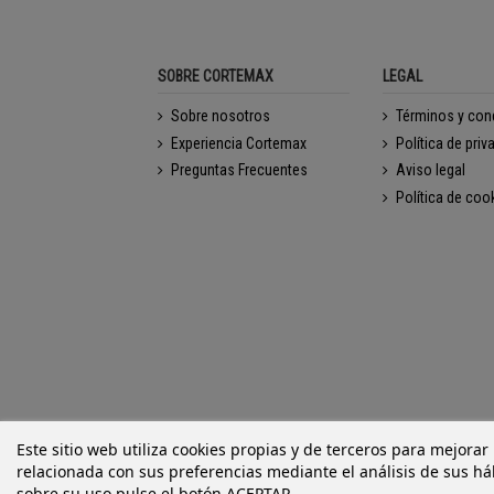
SOBRE CORTEMAX
LEGAL
Sobre nosotros
Términos y con
Experiencia Cortemax
Política de priv
Preguntas Frecuentes
Aviso legal
Política de coo
Este sitio web utiliza cookies propias y de terceros para mejorar
relacionada con sus preferencias mediante el análisis de sus h
sobre su uso pulse el botón ACEPTAR.