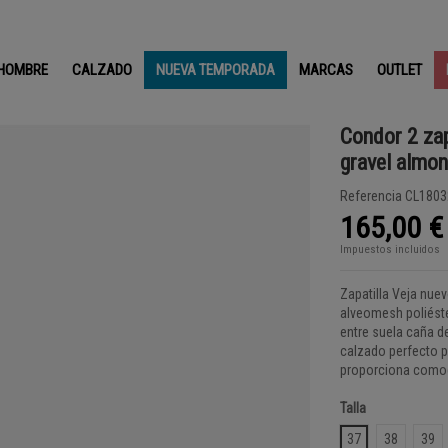
HOMBRE
CALZADO
NUEVA TEMPORADA
MARCAS
OUTLET
Condor 2 zap
gravel almo
Referencia
CL1803
165,00 €
Impuestos incluidos
Zapatilla Veja nue
alveomesh poliéste
entre suela caña de
calzado perfecto p
proporciona comodi
Talla
37
38
39