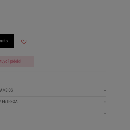
arrito
tuyo? pídelo!
CAMBIOS
Y ENTREGA