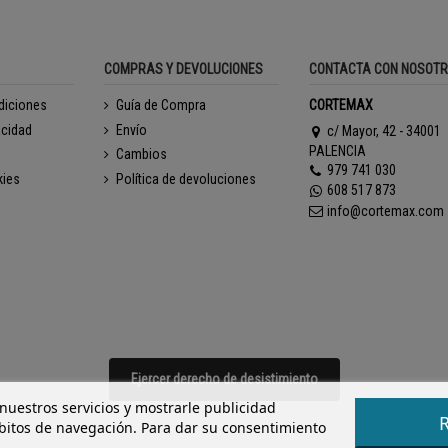
COMPRAS Y DEVOLUCIONES
CONTACTA CON NOSOT
diciones
Guía de Compra
CORTEMAX
acidad
Envío
c/ Mayor, 42 - 34001
PALENCIA
Cambios
979 741 030
kies
Política de devoluciones
608 517 873
info@cortemax.com
Ejercer derecho de desistimiento
 nuestros servicios y mostrarle publicidad
ábitos de navegación. Para dar su consentimiento