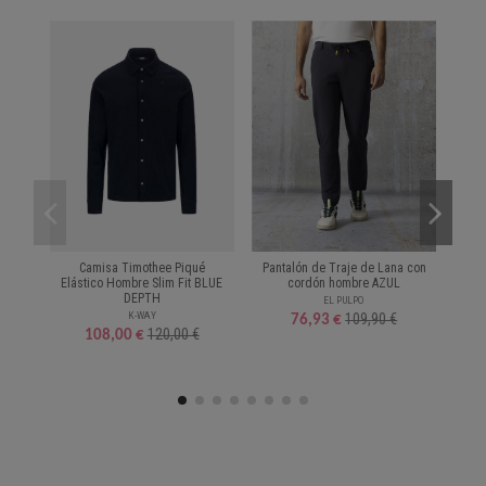
Camisa Timothee Piqué
Pantalón de Traje de Lana con
B
Elástico Hombre Slim Fit BLUE
cordón hombre AZUL
DEPTH
EL PULPO
K-WAY
109,90 €
76,93 €
120,00 €
108,00 €