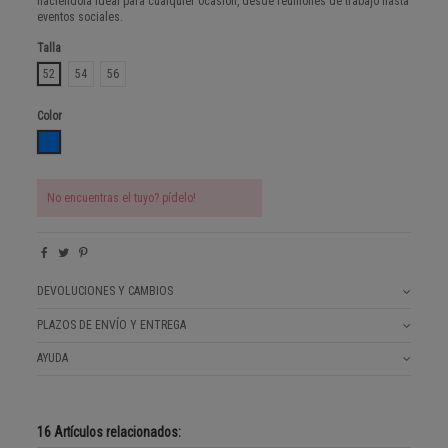
haciéndola ideal para cualquier ocasión, desde reuniones de trabajo hasta
eventos sociales.
Talla
52
54
56
Color
AZUL
No encuentras el tuyo? pídelo!
DEVOLUCIONES Y CAMBIOS
PLAZOS DE ENVÍO Y ENTREGA
AYUDA
16 Artículos relacionados: