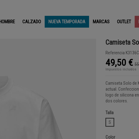
HOMBRE
CALZADO
NUEVA TEMPORADA
MARCAS
OUTLET
Camiseta So
Referencia
K3136C
49,50 €
55
Impuestos incluidos
Camiseta Solo de K
actual. Confeccion
logo de silicona e
dos colores.
Talla
S
Color