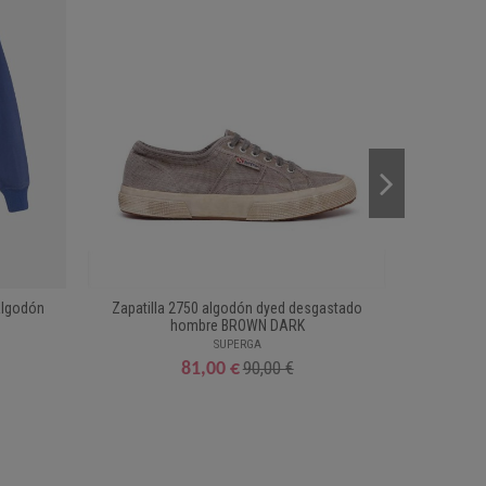
Algodón
Zapatilla 2750 algodón dyed desgastado
Chaque
hombre BROWN DARK
SUPERGA
90,00 €
81,00 €