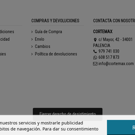
COMPRAS Y DEVOLUCIONES
CONTACTA CON NOSOT
diciones
Guía de Compra
CORTEMAX
acidad
Envío
c/ Mayor, 42 - 34001
PALENCIA
Cambios
979 741 030
kies
Política de devoluciones
608 517 873
info@cortemax.com
Ejercer derecho de desistimiento
 nuestros servicios y mostrarle publicidad
ábitos de navegación. Para dar su consentimiento