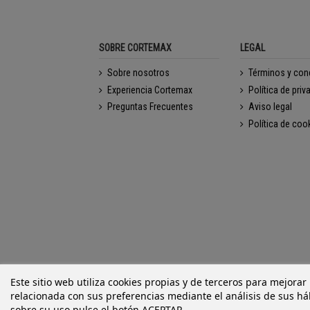
SOBRE CORTEMAX
LEGAL
Sobre nosotros
Términos y con
Experiencia Cortemax
Política de priv
Preguntas Frecuentes
Aviso legal
Política de coo
Este sitio web utiliza cookies propias y de terceros para mejorar
relacionada con sus preferencias mediante el análisis de sus h
sobre su uso pulse el botón ACEPTAR.