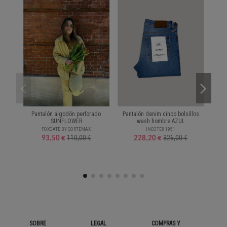
Pantalón algodón perforado
Pantalón denim cinco bolsillos
V
SUNFLOWER
wash hombre AZUL
FOXGATE BY CORTEMAX
INCOTEX 1951
110,00 €
326,00 €
93,50 €
228,20 €
SOBRE
LEGAL
COMPRAS Y