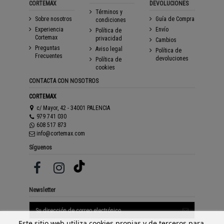
CORTEMAX
DEVOLUCIONES
Términos y
Sobre nosotros
Guía de Compra
condiciones
Experiencia
Envío
Política de
Cortemax
privacidad
Cambios
Preguntas
Aviso legal
Política de
Frecuentes
devoluciones
Política de
cookies
CONTACTA CON NOSOTROS
CORTEMAX
c/ Mayor, 42 - 34001 PALENCIA
979 741 030
608 517 873
info@cortemax.com
Síguenos
Newsletter
Este sitio web utiliza cookies propias y de terceros para