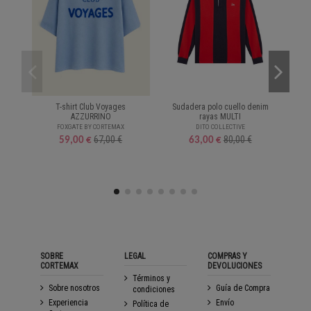
T-shirt Club Voyages
Sudadera polo cuello denim
B
AZZURRINO
rayas MULTI
FOXGATE BY CORTEMAX
DITO COLLECTIVE
67,00 €
80,00 €
59,00 €
63,00 €
SOBRE
LEGAL
COMPRAS Y
CORTEMAX
DEVOLUCIONES
Términos y
Sobre nosotros
Guía de Compra
condiciones
Experiencia
Envío
Política de