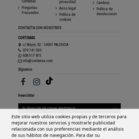
Cortemax
privacidad
Cambios
Preguntas
Aviso legal
Política de
Frecuentes
devoluciones
Política de
cookies
CONTACTA CON NOSOTROS
CORTEMAX
c/ Mayor, 42 - 34001 PALENCIA
979 741 030
608 517 873
info@cortemax.com
Síguenos
Newsletter
Este sitio web utiliza cookies propias y de terceros para
Puede darse de baja en cualquier momento. Para ello,
consulte nuestra información de contacto en el aviso legal.
mejorar nuestros servicios y mostrarle publicidad
Acepto los
términos y condiciones
y la
política de
relacionada con sus preferencias mediante el análisis
privacidad
de sus hábitos de navegación. Para dar su