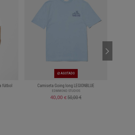
AGOTADO
a fútbol
Camiseta Going long LEGIONBLUE
T-shirt
EDMMOND STUDIOS
50,00 €
40,00 €