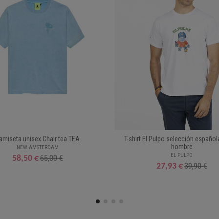
amiseta unisex Chair tea TEA
T-shirt El Pulpo selección español
hombre
NEW AMSTERDAM
EL PULPO
65,00 €
58,50 €
39,90 €
27,93 €