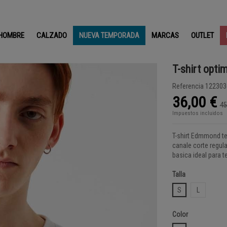
HOMBRE
CALZADO
NUEVA TEMPORADA
MARCAS
OUTLET
T-shirt opti
Referencia
122303
36,00 €
45
Impuestos incluidos
T-shirt Edmmond te
canale corte regul
basica ideal para 
Talla
S
L
Color