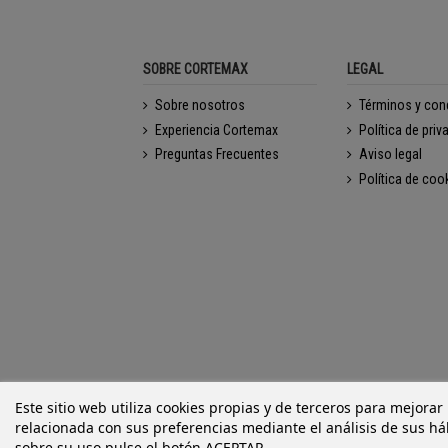
SOBRE CORTEMAX
LEGAL
Sobre nosotros
Términos y con
Experiencia Cortemax
Política de priv
Preguntas Frecuentes
Aviso legal
Política de coo
Este sitio web utiliza cookies propias y de terceros para mejorar
relacionada con sus preferencias mediante el análisis de sus h
sobre su uso pulse el botón ACEPTAR.