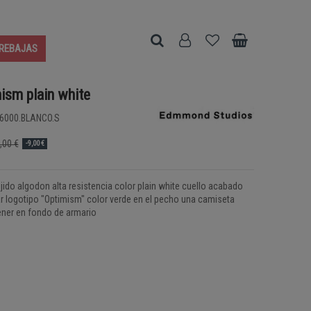
REBAJAS
mism plain white
6000.BLANCO.S
,00 €
-9,00 €
jido algodon alta resistencia color plain white cuello acabado
ar logotipo "Optimism" color verde en el pecho una camiseta
tener en fondo de armario