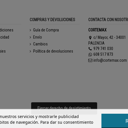
COMPRAS Y DEVOLUCIONES
CONTACTA CON NOSOT
diciones
Guía de Compra
CORTEMAX
acidad
Envío
c/ Mayor, 42 - 34001
PALENCIA
Cambios
979 741 030
kies
Política de devoluciones
608 517 873
info@cortemax.com
Ejercer derecho de desistimiento
 nuestros servicios y mostrarle publicidad
ábitos de navegación. Para dar su consentimiento