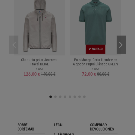
AGOTADO
Chaqueta polar Journeer
Polo Manga Corta Hombre en
Cam
Travel BEIGE
Algodón Piqué Elástico GREEN
K-WAY
K-WAY
140,00 €
80,00 €
126,00 €
72,00 €
SOBRE
LEGAL
COMPRAS Y
CORTEMAX
DEVOLUCIONES
Términos y