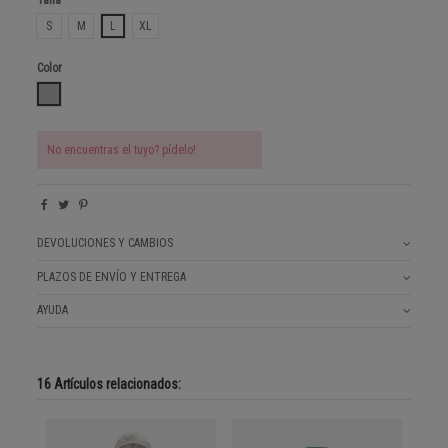
Talla
S
M
L
XL
Color
GRIS ANTRACITA
No encuentras el tuyo? pídelo!
DEVOLUCIONES Y CAMBIOS
PLAZOS DE ENVÍO Y ENTREGA
AYUDA
16 Artículos relacionados: