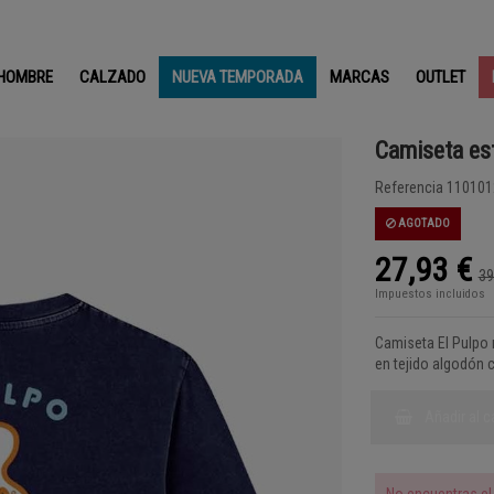
HOMBRE
CALZADO
NUEVA TEMPORADA
MARCAS
OUTLET
Camiseta es
Referencia
110101
AGOTADO
27,93 €
39
Impuestos incluidos
Camiseta El Pulpo 
en tejido algodón 
Añadir al c
No encuentras el 