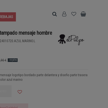
REBAJAS
tampado mensaje hombre
24010720.AZUL MARINO.L
,90 €
-11,97 €
mensaje logotipo bordado parte delantera y diseño parte trasera
color azul marino
arrito
tuyo? pídelo!