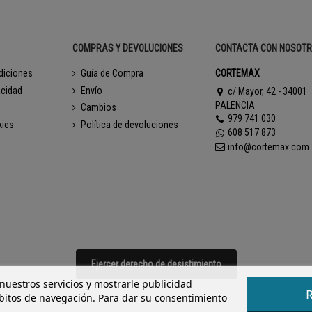
COMPRAS Y DEVOLUCIONES
CONTACTA CON NOSOT
diciones
Guía de Compra
CORTEMAX
acidad
Envío
c/ Mayor, 42 - 34001
PALENCIA
Cambios
979 741 030
kies
Política de devoluciones
608 517 873
info@cortemax.com
Ejercer derecho de desistimiento
 nuestros servicios y mostrarle publicidad
ábitos de navegación. Para dar su consentimiento