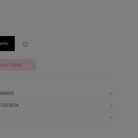
A
arrito
tuyo? pídelo!
CAMBIOS
Y ENTREGA