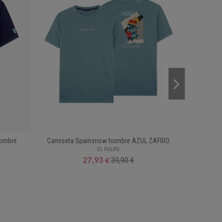
hombre
Camiseta Spainsnow hombre AZUL ZAFIRO
T-s
EL PULPO
39,90 €
27,93 €