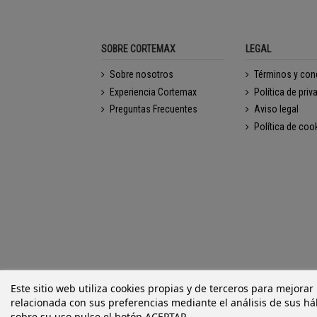
SOBRE CORTEMAX
LEGAL
Sobre nosotros
Términos y con
Experiencia Cortemax
Política de priv
Preguntas Frecuentes
Aviso legal
Política de coo
Este sitio web utiliza cookies propias y de terceros para mejorar
relacionada con sus preferencias mediante el análisis de sus h
sobre su uso pulse el botón ACEPTAR.