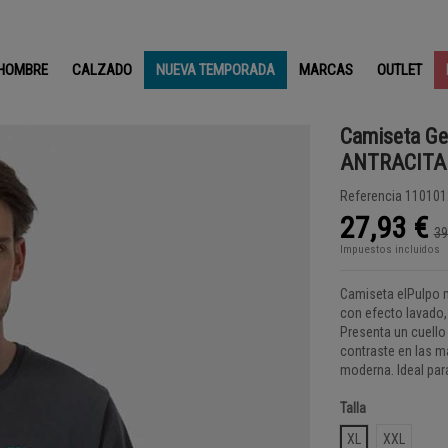
HOMBRE
CALZADO
NUEVA TEMPORADA
MARCAS
OUTLET
Camiseta Ge
ANTRACITA
Referencia
110101
27,93 €
39
Impuestos incluidos
Camiseta elPulpo m
con efecto lavado
Presenta un cuello 
contraste en las ma
moderna. Ideal para 
Talla
XL
XXL