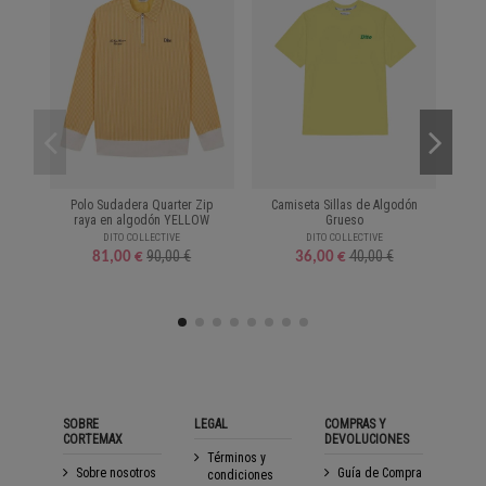
Polo Sudadera Quarter Zip
Camiseta Sillas de Algodón
Su
raya en algodón YELLOW
Grueso
DITO COLLECTIVE
DITO COLLECTIVE
90,00 €
40,00 €
81,00 €
36,00 €
SOBRE
LEGAL
COMPRAS Y
CORTEMAX
DEVOLUCIONES
Términos y
Sobre nosotros
Guía de Compra
condiciones