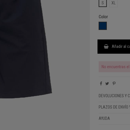
S
XL
Color
BLUE DEPTH
Añadir al c
No encuentras el 
DEVOLUCIONES Y 
PLAZOS DE ENVÍO 
AYUDA