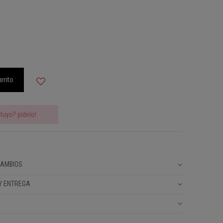
arrito
tuyo? pídelo!
CAMBIOS
Y ENTREGA