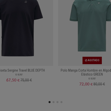
AGOTADO
seta Sergine Travel BLUE DEPTH
Polo Manga Corta Hombre en Algod
Elástico GREEN
K-WAY
K-WAY
75,00 €
67,50 €
80,00 €
72,00 €