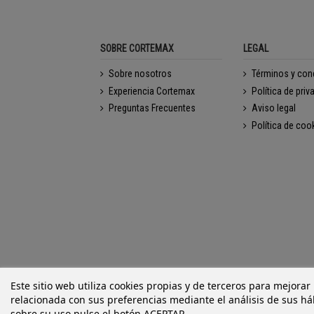
SOBRE CORTEMAX
LEGAL
Sobre nosotros
Términos y con
Experiencia Cortemax
Política de priv
Preguntas Frecuentes
Aviso legal
Política de coo
Este sitio web utiliza cookies propias y de terceros para mejorar
relacionada con sus preferencias mediante el análisis de sus h
sobre su uso pulse el botón ACEPTAR.