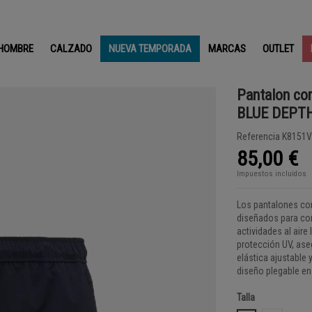
HOMBRE
CALZADO
NUEVA TEMPORADA
MARCAS
OUTLET
Pantalon cor
BLUE DEPT
Referencia
K8151V
85,00 €
Impuestos incluidos
Los pantalones cor
diseñados para com
actividades al aire
protección UV, aseg
elástica ajustable
diseño plegable en 
Talla