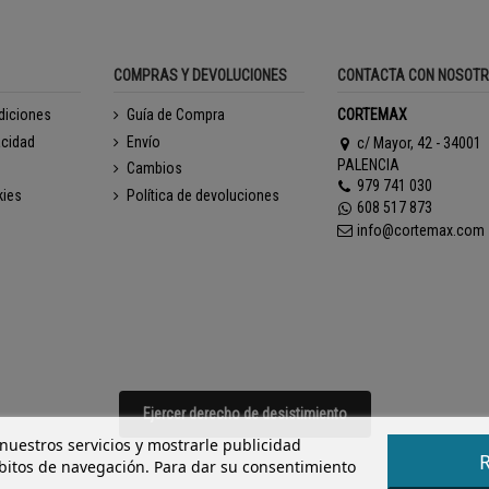
COMPRAS Y DEVOLUCIONES
CONTACTA CON NOSOT
diciones
Guía de Compra
CORTEMAX
acidad
Envío
c/ Mayor, 42 - 34001
PALENCIA
Cambios
979 741 030
kies
Política de devoluciones
608 517 873
info@cortemax.com
Ejercer derecho de desistimiento
 nuestros servicios y mostrarle publicidad
ábitos de navegación. Para dar su consentimiento