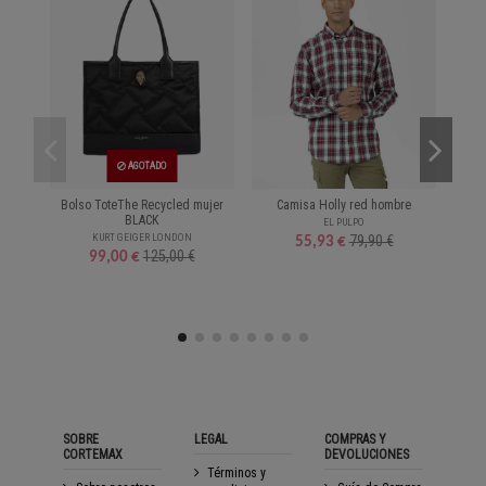
AGOTADO
Bolso ToteThe Recycled mujer
Camisa Holly red hombre
Pol
BLACK
EL PULPO
KURT GEIGER LONDON
79,90 €
55,93 €
125,00 €
99,00 €
SOBRE
LEGAL
COMPRAS Y
CORTEMAX
DEVOLUCIONES
Términos y