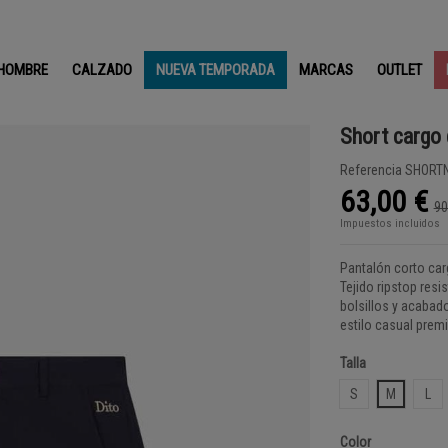
HOMBRE
CALZADO
NUEVA TEMPORADA
MARCAS
OUTLET
Short cargo
Referencia
SHORTN
63,00 €
90
Impuestos incluidos
Pantalón corto ca
Tejido ripstop resi
bolsillos y acabad
estilo casual prem
Talla
S
M
L
Color