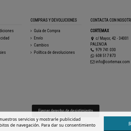
COMPRAS Y DEVOLUCIONES
CONTACTA CON NOSOT
diciones
Guía de Compra
CORTEMAX
acidad
Envío
c/ Mayor, 42 - 34001
PALENCIA
Cambios
979 741 030
kies
Política de devoluciones
608 517 873
info@cortemax.com
Ejercer derecho de desistimiento
 nuestros servicios y mostrarle publicidad
ábitos de navegación. Para dar su consentimiento