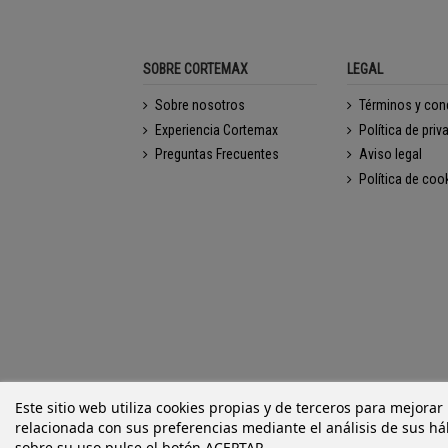
SOBRE CORTEMAX
LEGAL
Sobre nosotros
Términos y con
Experiencia Cortemax
Política de priv
Preguntas Frecuentes
Aviso legal
Política de coo
Este sitio web utiliza cookies propias y de terceros para mejorar
relacionada con sus preferencias mediante el análisis de sus h
sobre su uso pulse el botón ACEPTAR.