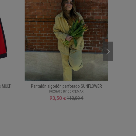
s MULTI
Pantalón algodón perforado SUNFLOWER
Camis
FOXGATE BY CORTEMAX
110,00 €
93,50 €