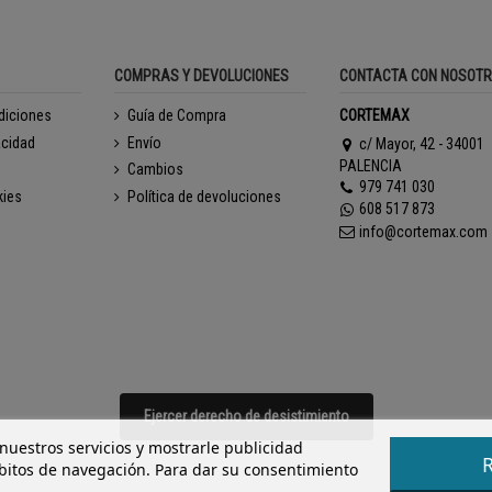
COMPRAS Y DEVOLUCIONES
CONTACTA CON NOSOT
diciones
Guía de Compra
CORTEMAX
acidad
Envío
c/ Mayor, 42 - 34001
PALENCIA
Cambios
979 741 030
kies
Política de devoluciones
608 517 873
info@cortemax.com
Ejercer derecho de desistimiento
 nuestros servicios y mostrarle publicidad
ábitos de navegación. Para dar su consentimiento