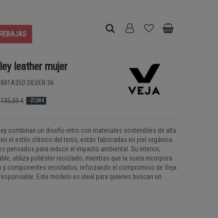
REBAJAS
ley leather mujer
881A350.SILVER.36
135,00 €
-27,00 €
lley combinan un diseño retro con materiales sostenibles de alta
 en el estilo clásico del tenis, están fabricadas en piel orgánica
es pensados para reducir el impacto ambiental. Su interior,
le, utiliza poliéster reciclado, mientras que la suela incorpora
y componentes reciclados, reforzando el compromiso de Veja
responsable. Este modelo es ideal para quienes buscan un