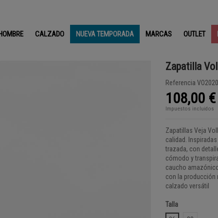
HOMBRE
CALZADO
NUEVA TEMPORADA
MARCAS
OUTLET
Zapatilla Vol
Referencia
VO2020
108,00 €
Impuestos incluidos
Zapatillas Veja Vo
calidad. Inspiradas
trazada, con detall
cómodo y transpirab
caucho amazónico 
con la producción 
calzado versátil
Talla