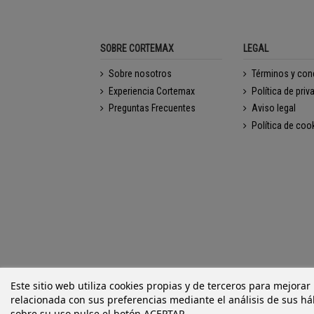
SOBRE CORTEMAX
LEGAL
Sobre nosotros
Términos y con
Experiencia Cortemax
Política de priv
Preguntas Frecuentes
Aviso legal
Política de coo
Este sitio web utiliza cookies propias y de terceros para mejorar
relacionada con sus preferencias mediante el análisis de sus h
sobre su uso pulse el botón ACEPTAR.